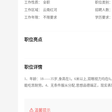
工作性质：
全职
职位类别
工作区域：
云南红河
招聘人数
工作年限：
不限要求
学历要求
职位亮点
职位详情
1、年龄：18——35岁,身高在1。6米以上,双眼视力均
能吃苦耐劳。4、无条件服从分配,思想品德端正，现实表
温馨提示